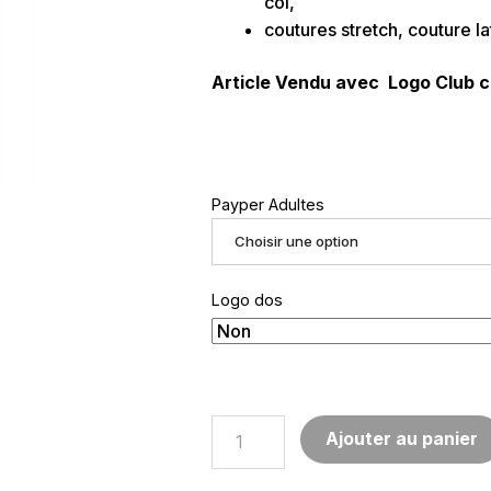
col,
coutures stretch, couture la
Article Vendu avec Logo Club c
Payper Adultes
Choisir une option
Logo dos
quantité
Ajouter au panier
de
SUNSET