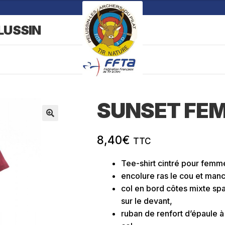
LUSSIN
SUNSET FE
8,40
€
TTC
Tee-shirt cintré pour femm
encolure ras le cou et man
col en bord côtes mixte sp
sur le devant,
ruban de renfort d’épaule à