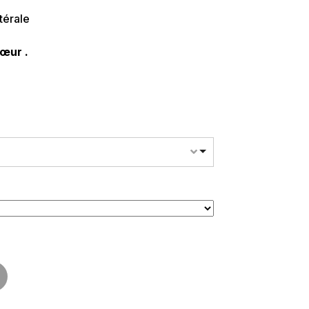
térale
œur .